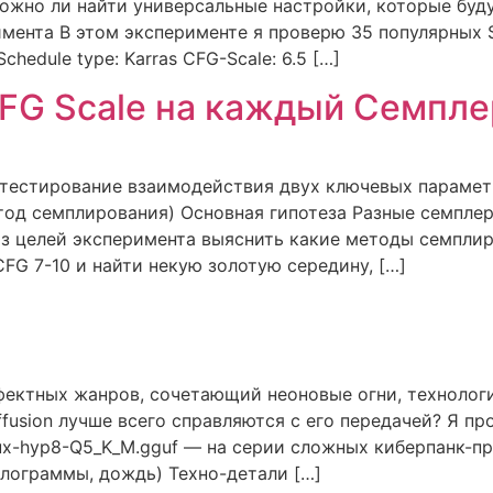
ожно ли найти универсальные настройки, которые буду
мента В этом эксперименте я проверю 35 популярных 
hedule type: Karras CFG-Scale: 6.5 […]
FG Scale на каждый Семпле
тестирование взаимодействия двух ключевых параметров
етод семплирования) Основная гипотеза Разные семпле
 из целей эксперимента выяснить какие методы семпл
FG 7-10 и найти некую золотую середину, […]
фектных жанров, сочетающий неоновые огни, техноло
ffusion лучше всего справляются с его передачей? Я п
lux-hyp8-Q5_K_M.gguf — на серии сложных киберпанк-пр
олограммы, дождь) Техно-детали […]