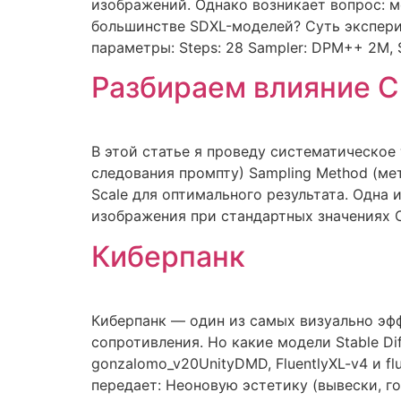
изображений. Однако возникает вопрос: м
большинстве SDXL-моделей? Суть экспери
параметры: Steps: 28 Sampler: DPM++ 2M, Sc
Разбираем влияние C
В этой статье я проведу систематическое 
следования промпту) Sampling Method (м
Scale для оптимального результата. Одна
изображения при стандартных значениях C
Киберпанк
Киберпанк — один из самых визуально эф
сопротивления. Но какие модели Stable Di
gonzalomo_v20UnityDMD, FluentlyXL-v4 и f
передает: Неоновую эстетику (вывески, г