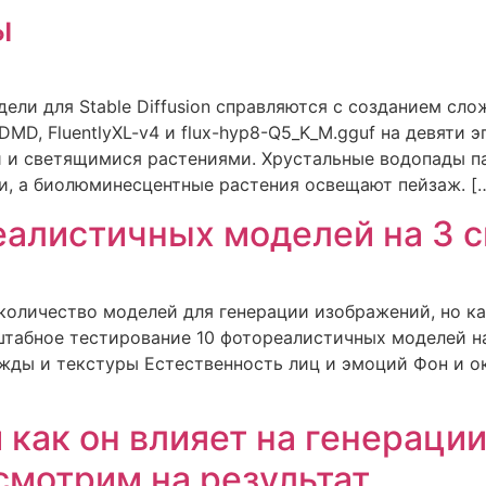
ы
дели для Stable Diffusion справляются с созданием сл
MD, FluentlyXL-v4 и flux-hyp8-Q5_K_M.gguf на девяти
и светящимися растениями. Хрустальные водопады пад
, а биолюминесцентные растения освещают пейзаж. [
еалистичных моделей на 3 
 количество моделей для генерации изображений, но ка
табное тестирование 10 фотореалистичных моделей на
жды и текстуры Естественность лиц и эмоций Фон и о
и как он влияет на генерац
и смотрим на результат