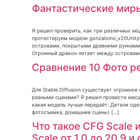
Фантастические мир
Я решил проверить, как три различных мо
протестируем модели gonzalomo_v20UnityD
островами, покрытыми древними руинами 
Огромный дракон летает между островами
Сравнение 10 Фото р
Для Stable Diffusion существует огромное
разными сценами? Я решил провести масш
какая модель лучше передаёт: Детали оде
фотосъемка, домашние сцены) […]
Что такое CFG Scale 
Scale от 1.0 до 20.9 