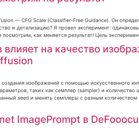
usion — CFG Scale (Classifier-Free Guidance). Он опред
ство и детализацию? Я провел эксперимент: одинаковый
те посмотрим, как меняется результат! Цель эксперимен
 влияет на качество изобра
ffusion
я создания изображений с помощью искусственного инт
араметров, таких как семплер (sampler) и количество ш
ванный seed и менять семплеры с разным количеством ш
net ImagePrompt в DeFooocu